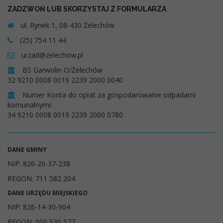
ZADZWOŃ LUB SKORZYSTAJ Z FORMULARZA
ul. Rynek 1, 08-430 Żelechów
(25) 754 11 44
urzad@zelechow.pl
BS Garwolin O/Żelechów
32 9210 0008 0019 2239 2000 0040
Numer Konta do opłat za gospodarowanie odpadami
komunalnymi:
34 9210 0008 0019 2239 2000 0780
DANE GMINY
NIP: 826-20-37-238
REGON: 711 582 204
DANE URZĘDU MIEJSKIEGO
NIP: 826-14-30-904
REGON: 000 530 577