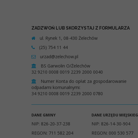
ZADZWOŃ LUB SKORZYSTAJ Z FORMULARZA
ul. Rynek 1, 08-430 Żelechów
(25) 754 11 44
urzad@zelechow.pl
BS Garwolin O/Żelechów
32 9210 0008 0019 2239 2000 0040
Numer Konta do opłat za gospodarowanie
odpadami komunalnymi:
34 9210 0008 0019 2239 2000 0780
DANE GMINY
DANE URZĘDU MIEJSKIE
NIP: 826-20-37-238
NIP: 826-14-30-904
REGON: 711 582 204
REGON: 000 530 577