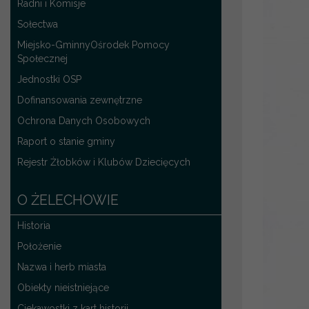
Radni i Komisje
Sołectwa
Miejsko-GminnyOśrodek Pomocy
Społecznej
Jednostki OSP
Dofinansowania zewnętrzne
Ochrona Danych Osobowych
Raport o stanie gminy
Rejestr Żłobków i Klubów Dziecięcych
O ŻELECHOWIE
Historia
Położenie
Nazwa i herb miasta
Obiekty nieistniejące
Ciekawostki z kart historii