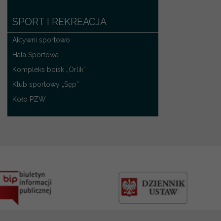
SPORT I REKREACJA
Aktywni sportowo
Hala Sportowa
Kompleks boisk „Orlik”
Klub sportowy „Sęp”
Koło PZW