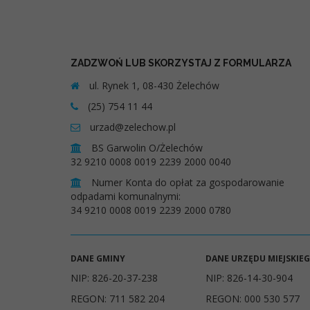
ZADZWOŃ LUB SKORZYSTAJ Z FORMULARZA
ul. Rynek 1, 08-430 Żelechów
(25) 754 11 44
urzad@zelechow.pl
BS Garwolin O/Żelechów
32 9210 0008 0019 2239 2000 0040
Numer Konta do opłat za gospodarowanie
odpadami komunalnymi:
34 9210 0008 0019 2239 2000 0780
DANE GMINY
DANE URZĘDU MIEJSKIE
NIP: 826-20-37-238
NIP: 826-14-30-904
REGON: 711 582 204
REGON: 000 530 577