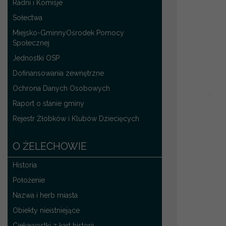
Radni i Komisje
Sołectwa
Miejsko-GminnyOśrodek Pomocy
Społecznej
Jednostki OSP
Dofinansowania zewnętrzne
Ochrona Danych Osobowych
Raport o stanie gminy
Rejestr Żłobków i Klubów Dziecięcych
O ŻELECHOWIE
Historia
Położenie
Nazwa i herb miasta
Obiekty nieistniejące
Ciekawostki z kart historii