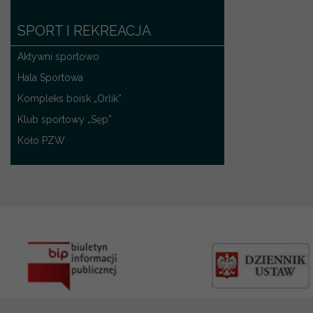
SPORT I REKREACJA
Aktywni sportowo
Hala Sportowa
Kompleks boisk „Orlik”
Klub sportowy „Sęp”
Koło PZW