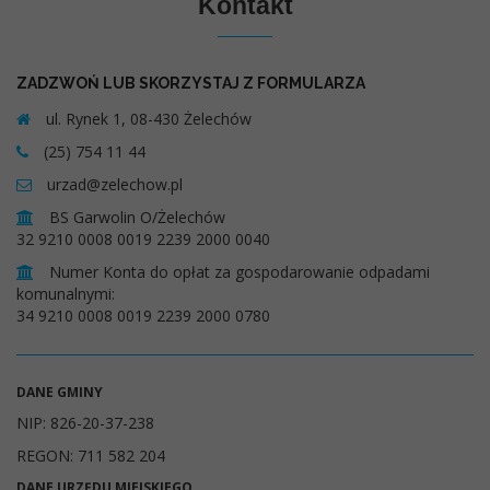
Kontakt
ZADZWOŃ LUB SKORZYSTAJ Z FORMULARZA
ul. Rynek 1, 08-430 Żelechów
(25) 754 11 44
urzad@zelechow.pl
BS Garwolin O/Żelechów
32 9210 0008 0019 2239 2000 0040
Numer Konta do opłat za gospodarowanie odpadami
komunalnymi:
34 9210 0008 0019 2239 2000 0780
DANE GMINY
NIP: 826-20-37-238
REGON: 711 582 204
DANE URZĘDU MIEJSKIEGO