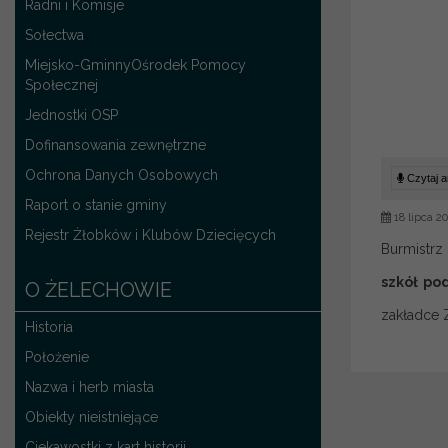
Radni i Komisje
Sołectwa
Miejsko-GminnyOśrodek Pomocy
Społecznej
Jednostki OSP
Dofinansowania zewnętrzne
Ochrona Danych Osobowych
Czytaj ar
Raport o stanie gminy
18 lipca 2
Rejestr Żłobków i Klubów Dziecięcych
Burmistrz
szkół po
O ŻELECHOWIE
zakładce 
Historia
Położenie
Nazwa i herb miasta
Obiekty nieistniejące
Ciekawostki z kart historii