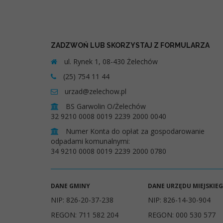
ZADZWOŃ LUB SKORZYSTAJ Z FORMULARZA
ul. Rynek 1, 08-430 Żelechów
(25) 754 11 44
urzad@zelechow.pl
BS Garwolin O/Żelechów
32 9210 0008 0019 2239 2000 0040
Numer Konta do opłat za gospodarowanie
odpadami komunalnymi:
34 9210 0008 0019 2239 2000 0780
DANE GMINY
DANE URZĘDU MIEJSKIE
NIP: 826-20-37-238
NIP: 826-14-30-904
REGON: 711 582 204
REGON: 000 530 577