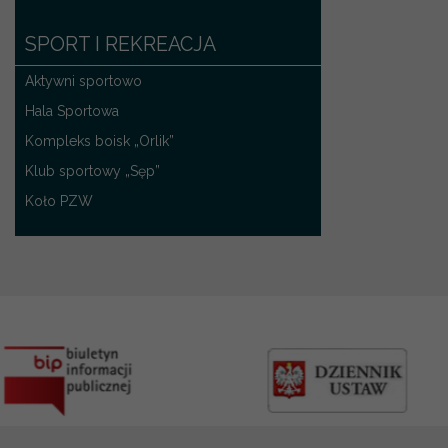
SPORT I REKREACJA
Aktywni sportowo
Hala Sportowa
Kompleks boisk „Orlik”
Klub sportowy „Sęp”
Koło PZW