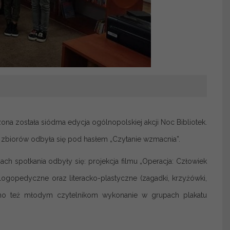
na została siódma edycja ogólnopolskiej akcji Noc Bibliotek.
e zbiorów odbyła się pod hasłem „Czytanie wzmacnia”.
h spotkania odbyły się: projekcja filmu „Operacja: Człowiek
logopedyczne oraz literacko-plastyczne (zagadki, krzyżówki,
nowano też młodym czytelnikom wykonanie w grupach plakatu