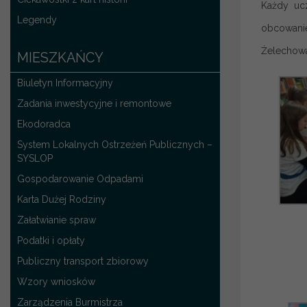
Każdy ucz
Legendy
obcowanie
Żelechowa
MIESZKAŃCY
Biuletyn Informacyjny
Zadania inwestycyjne i remontowe
Ekodoradca
System Lokalnych Ostrzeżeń Publicznych –
SYSLOP
Gospodarowanie Odpadami
Karta Dużej Rodziny
Załatwianie spraw
Podatki i opłaty
Publiczny transport zbiorowy
Wzory wniosków
Zarządzenia Burmistrza