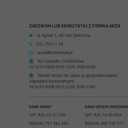
ZADZWOŃ LUB SKORZYSTAJ Z FORMULARZA
ul. Rynek 1, 08-430 Żelechów
(25) 754 11 44
urzad@zelechow.pl
BS Garwolin O/Żelechów
32 9210 0008 0019 2239 2000 0040
Numer Konta do opłat za gospodarowanie
odpadami komunalnymi:
34 9210 0008 0019 2239 2000 0780
DANE GMINY
DANE URZĘDU MIEJSKIE
NIP: 826-20-37-238
NIP: 826-14-30-904
REGON: 711 582 204
REGON: 000 530 577