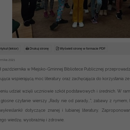
tykuł (lektor)
Drukuj stronę
Wyświetl stronę w formacie PDF
rnika 2021
8 października w Miejsko-Gminnej Bibliotece Publicznej przeprowadzo
zująca wspierającą moc literatury oraz zachęcająca do korzystania z
niu udział wzięli uczniowie szkół podstawowych i średnich. W ramac
, głośne czytanie wierszy „Rady nie od parady…”, zabawy z rymem, 
, wykreślanki) dotyczące znanej i lubianej literatury. Zapropo
go wiedzę, wyobraźnię i zdrowie.