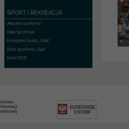
SPORT I REKREACJA
Aktywni sportowo
Hala Sportowa
Kompleks boisk „Orlik”
Klub sportowy „Sęp”
Koło PZW