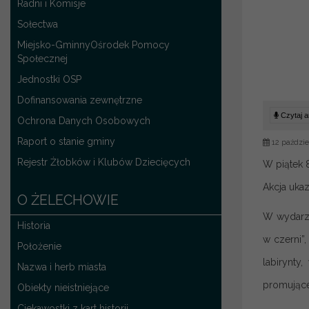
Radni i Komisje
Sołectwa
Miejsko-GminnyOśrodek Pomocy
Społecznej
Jednostki OSP
Dofinansowania zewnętrzne
Czytaj ar
Ochrona Danych Osobowych
Raport o stanie gminy
12 paździe
Rejestr Żłobków i Klubów Dziecięcych
W piątek 
Akcja uka
O ŻELECHOWIE
W wydarze
Historia
w czerni”
Położenie
labirynty
Nazwa i herb miasta
promujące
Obiekty nieistniejące
Ciekawostki z kart historii