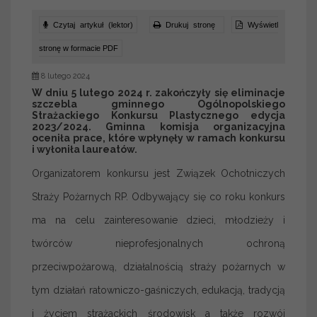
Czytaj artykuł (lektor)
Drukuj stronę
Wyświetl
stronę w formacie PDF
8 lutego 2024
W dniu 5 lutego 2024 r. zakończyły się eliminacje
szczebla gminnego Ogólnopolskiego
Strażackiego Konkursu Plastycznego edycja
2023/2024. Gminna komisja organizacyjna
oceniła prace, które wpłynęły w ramach konkursu
i wyłoniła laureatów.
Organizatorem konkursu jest Związek Ochotniczych
Straży Pożarnych RP.
Odbywający się co roku konkurs
ma na celu zainteresowanie dzieci, młodzieży i
twórców nieprofesjonalnych ochroną
przeciwpożarową, działalnością straży pożarnych w
tym działań ratowniczo-gaśniczych, edukacją, tradycją
i życiem strażackich środowisk a także rozwój