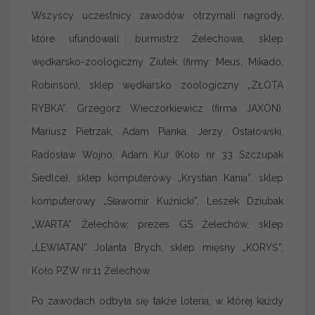
Wszyscy uczestnicy zawodów otrzymali nagrody,
które ufundowali: burmistrz Żelechowa, sklep
wędkarsko-zoologiczny Ziutek (firmy: Meus, Mikado,
Robinson), sklep wędkarsko zoologiczny „ZŁOTA
RYBKA”, Grzegorz Wieczorkiewicz (firma JAXON),
Mariusz Pietrzak, Adam Pianka, Jerzy Ostałowski,
Radosław Wojno; Adam Kur (Koło nr 33 Szczupak
Siedlce), sklep komputerowy „Krystian Kania”, sklep
komputerowy „Sławomir Kuźnicki”, Leszek Dziubak
„WARTA” Żelechów, prezes GS Żelechów, sklep
„LEWIATAN” Jolanta Brych, sklep mięsny „KORYŚ”,
Koło PZW nr.11 Żelechów.
Po zawodach odbyła się także loteria, w której każdy