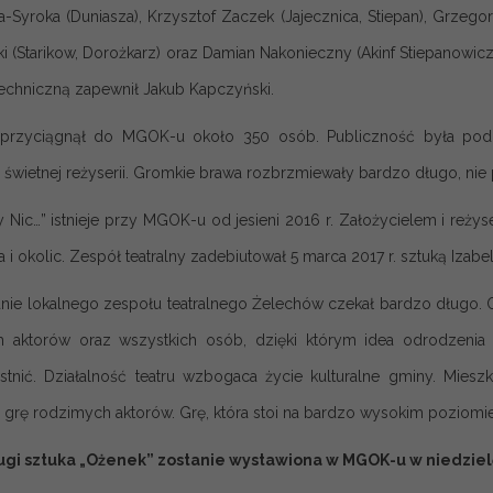
-Syroka (Duniasza), Krzysztof Zaczek (Jajecznica, Stiepan), Grzeg
 (Starikow, Dorożkarz) oraz Damian Nakonieczny (Akinf Stiepanowicz 
echniczną zapewnił Jakub Kapczyński.
 przyciągnął do MGOK-u około 350 osób. Publiczność była pod
j i świetnej reżyserii. Gromkie brawa rozbrzmiewały bardzo długo, n
by Nic…” istnieje przy MGOK-u od jesieni 2016 r. Założycielem i reż
i okolic. Zespół teatralny zadebiutował 5 marca 2017 r. sztuką Izabeli
nie lokalnego zespołu teatralnego Żelechów czekał bardzo długo. 
h aktorów oraz wszystkich osób, dzięki którym idea odrodzenia
stnić. Działalność teatru wzbogaca życie kulturalne gminy. Mi
 grę rodzimych aktorów. Grę, która stoi na bardzo wysokim poziomie
rugi sztuka „Ożenek” zostanie wystawiona w MGOK-u w niedziel