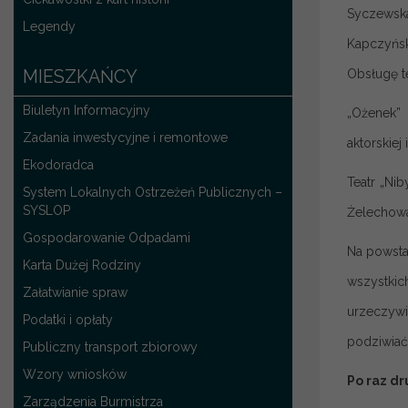
Syczewska
Legendy
Kapczyński
MIESZKAŃCY
Obsługę t
Biuletyn Informacyjny
„Ożenek”
Zadania inwestycyjne i remontowe
aktorskie
Ekodoradca
Teatr „Ni
System Lokalnych Ostrzeżeń Publicznych –
SYSLOP
Żelechowa 
Gospodarowanie Odpadami
Na powsta
Karta Dużej Rodziny
wszystkic
Załatwianie spraw
urzeczywi
Podatki i opłaty
podziwiać
Publiczny transport zbiorowy
Wzory wniosków
Po raz d
Zarządzenia Burmistrza