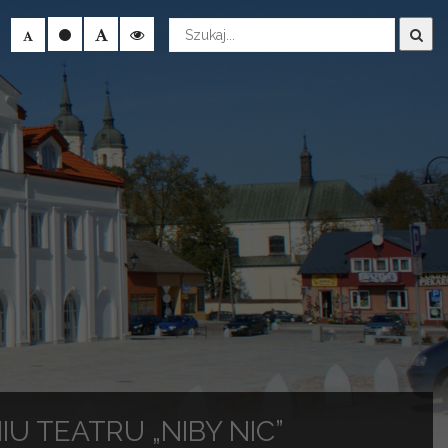
Wyszukaj
 TEATRU „NIBY NIC”