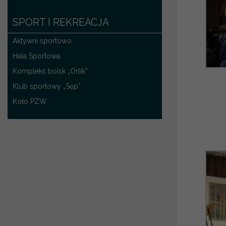
SPORT I REKREACJA
Aktywni sportowo
Hala Sportowa
Kompleks boisk „Orlik”
Klub sportowy „Sęp”
Koło PZW