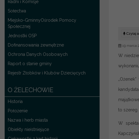
Radni i Komisje
Sołectwa
Miejsko-GminnyOśrodek Pomocy
Społecznej
Czytaj ar
Jednostki OSP
Dofinansowania zewnętrzne
19 marca 
Ochrona Danych Osobowych
W niedzie
Raport o stanie gminy
wykonaniu
Rejestr Żłobków i Klubów Dziecięcych
„Ożenek” 
O ŻELECHOWIE
kandydata
majątkowe
Historia
to szereg 
Położenie
Nazwa i herb miasta
W spektak
Obiekty nieistniejące
Kapczyńsk
Ciekawostki z kart historii