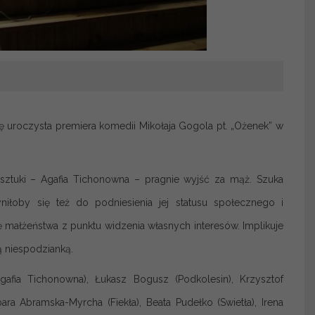
 uroczysta premiera komedii Mikołaja Gogola pt. „Ożenek” w
 sztuki – Agafia Tichonowna – pragnie wyjść za mąż. Szuka
niłoby się też do podniesienia jej statusu społecznego i
ę małżeństwa z punktu widzenia własnych interesów. Implikuje
ą niespodzianką.
Agafia Tichonowna), Łukasz Bogusz (Podkolesin), Krzysztof
ra Abramska-Myrcha (Fiekła), Beata Pudełko (Swietła), Irena