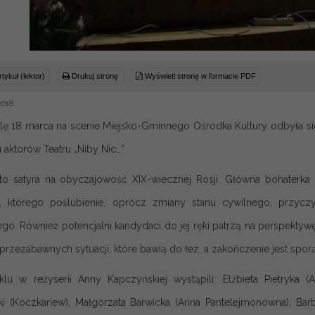
tykuł (lektor)
Drukuj stronę
Wyświetl stronę w formacie PDF
2018
lę 18 marca na scenie Miejsko-Gminnego Ośrodka Kultury odbyła się
 aktorów Teatru „Niby Nic…”
to satyra na obyczajowość XIX-wiecznej Rosji. Główna bohaterka
, którego poślubienie, oprócz zmiany stanu cywilnego, przyczy
go. Również potencjalni kandydaci do jej ręki patrzą na perspektyw
przezabawnych sytuacji, które bawią do łez, a zakończenie jest spor
lu w reżyserii Anny Kapczyńskiej wystąpili: Elżbieta Pietryka (
i (Koczkariew), Małgorzata Barwicka (Arina Pantelejmonowna), Barba