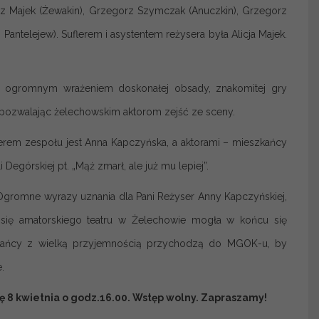
orz Majek (Żewakin), Grzegorz Szymczak (Anuczkin), Grzegorz
Pantelejew). Suflerem i asystentem reżysera była Alicja Majek.
 ogromnym wrażeniem doskonałej obsady, znakomitej gry
ie pozwalając żelechowskim aktorom zejść ze sceny.
yserem zespołu jest Anna Kapczyńska, a aktorami – mieszkańcy
 Degórskiej pt. „Mąż zmarł, ale już mu lepiej”.
Ogromne wyrazy uznania dla Pani Reżyser Anny Kapczyńskiej,
 się amatorskiego teatru w Żelechowie mogła w końcu się
eszkańcy z wielką przyjemnością przychodzą do MGOK-u, by
.
ę 8 kwietnia o godz.16.00. Wstęp wolny. Zapraszamy!