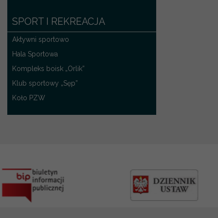
SPORT I REKREACJA
Aktywni sportowo
Hala Sportowa
Kompleks boisk „Orlik”
Klub sportowy „Sęp”
Koło PZW