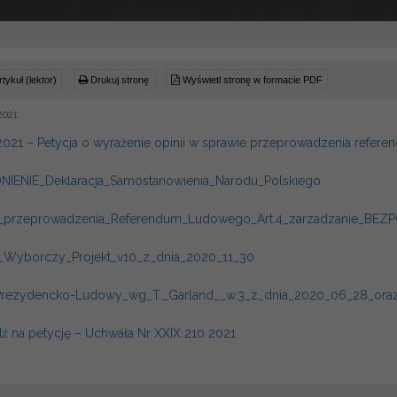
tykuł (lektor)
Drukuj stronę
Wyświetl stronę w formacie PDF
2021
 2021 – Petycja o wyrażenie opinii w sprawie przeprowadzenia refe
IENIE_Deklaracja_Samostanowienia_Narodu_Polskiego
_przeprowadzenia_Referendum_Ludowego_Art.4_zarzadzanie_BEZ
_Wyborczy_Projekt_v10_z_dnia_2020_11_30
_Prezydencko-Ludowy_wg_T._Garland__w.3_z_dnia_2020_06_28_oraz
 na petycję – Uchwała Nr XXIX 210 2021