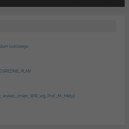
rendum ludowego
POSREDNIE_PLAN
_wykaz_zmian_WIR_wg_Prof._M._Matyji