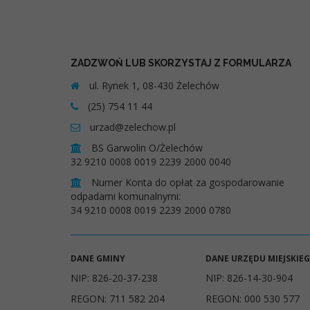
ZADZWOŃ LUB SKORZYSTAJ Z FORMULARZA
ul. Rynek 1, 08-430 Żelechów
(25) 754 11 44
urzad@zelechow.pl
BS Garwolin O/Żelechów
32 9210 0008 0019 2239 2000 0040
Numer Konta do opłat za gospodarowanie
odpadami komunalnymi:
34 9210 0008 0019 2239 2000 0780
DANE GMINY
DANE URZĘDU MIEJSKIE
NIP: 826-20-37-238
NIP: 826-14-30-904
REGON: 711 582 204
REGON: 000 530 577