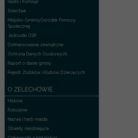
Radni i Komisje
Sołectwa
Miejsko-GminnyOśrodek Pomocy
Społecznej
Jednostki OSP
Dofinansowania zewnętrzne
Ochrona Danych Osobowych
Raport o stanie gminy
Rejestr Żłobków i Klubów Dziecięcych
O ŻELECHOWIE
Historia
Położenie
Nazwa i herb miasta
Obiekty nieistniejące
Ciekawostki z kart historii