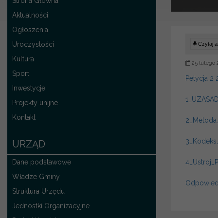
Strona Główna
Aktualności
Ogłoszenia
Uroczystości
Czytaj ar
Kultura
25 lutego 
Sport
Petycja 2
Inwestycje
1_UZASADN
Projekty unijne
Kontakt
2_Metoda
3_Kodeks
URZĄD
Dane podstawowe
4_Ustroj
Władze Gminy
Odpowiedź
Struktura Urzędu
Jednostki Organizacyjne