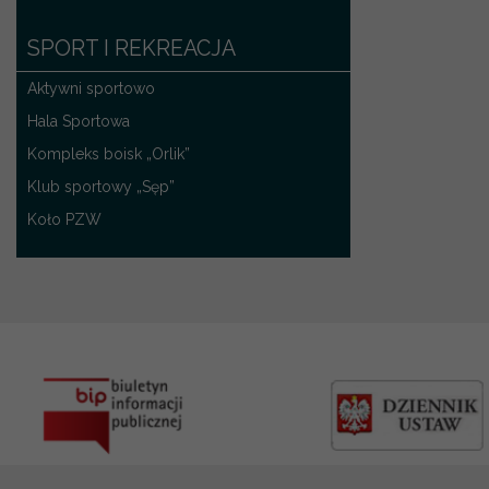
SPORT I REKREACJA
Aktywni sportowo
Hala Sportowa
Kompleks boisk „Orlik”
Klub sportowy „Sęp”
Koło PZW