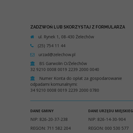
ZADZWOŃ LUB SKORZYSTAJ Z FORMULARZA
ul. Rynek 1, 08-430 Żelechów
(25) 754 11 44
urzad@zelechow.pl
BS Garwolin O/Żelechów
32 9210 0008 0019 2239 2000 0040
Numer Konta do opłat za gospodarowanie
odpadami komunalnymi:
34 9210 0008 0019 2239 2000 0780
DANE GMINY
DANE URZĘDU MIEJSKIE
NIP: 826-20-37-238
NIP: 826-14-30-904
REGON: 711 582 204
REGON: 000 530 577