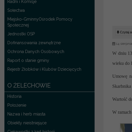
Radni i Komisje
Sołectwa
Miejsko-GminnyOśrodek Pomocy
Społecznej
Czytaj ar
Jednostki OSP
Dofinansowania zewnętrzne
14 sierpni
Ochrona Danych Osobowych
W dniu 13
Raport o stanie gminy
wieku do 
Rejestr Żłobków i Klubów Dziecięcych
Umowę na 
O ŻELECHOWIE
Skarbnika
Historia
W
artość d
Położenie
W ramach 
Nazwa i herb miasta
Obiekty nieistniejące
Ciekawostki z kart historii