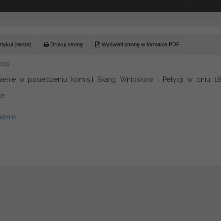
tykuł (lektor)
Drukuj stronę
Wyświetl stronę w formacie PDF
2019
enie o posiedzeniu komisji Skarg, Wniosków i Petycji w dniu 18
ie
ienie