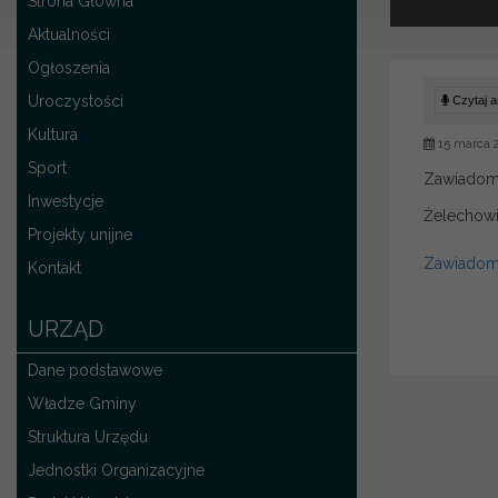
Strona Główna
Aktualności
Ogłoszenia
Uroczystości
Czytaj ar
Kultura
15 marca 
Sport
Zawiadomi
Inwestycje
Żelechow
Projekty unijne
Zawiadom
Kontakt
URZĄD
Dane podstawowe
Władze Gminy
Struktura Urzędu
Jednostki Organizacyjne