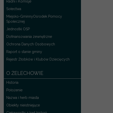
Radni i Komisje
Sołectwa
Miejsko-GminnyOśrodek Pomocy
Społecznej
Jednostki OSP
Dofinansowania zewnętrzne
Ochrona Danych Osobowych
Raport o stanie gminy
Rejestr Żłobków i Klubów Dziecięcych
O ŻELECHOWIE
Historia
Położenie
Nazwa i herb miasta
Obiekty nieistniejące
Ciekawostki z kart historii