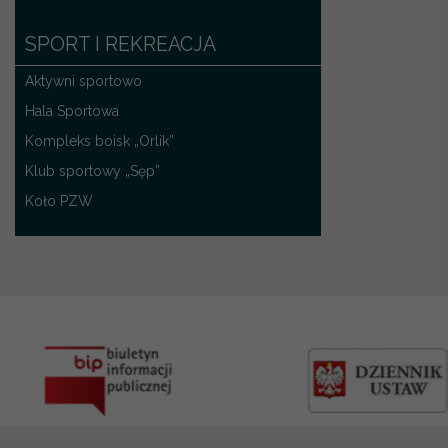
SPORT I REKREACJA
Aktywni sportowo
Hala Sportowa
Kompleks boisk „Orlik”
Klub sportowy „Sęp”
Koło PZW