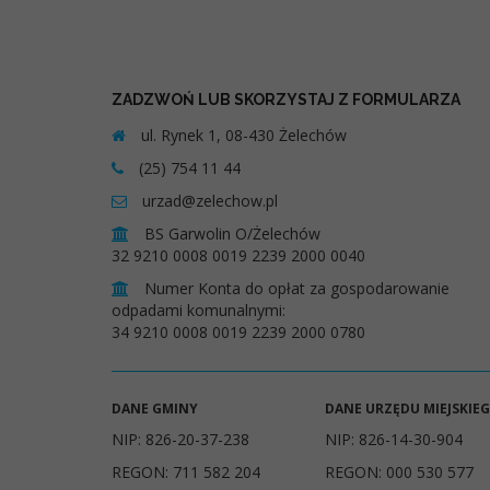
ZADZWOŃ LUB SKORZYSTAJ Z FORMULARZA
ul. Rynek 1, 08-430 Żelechów
(25) 754 11 44
urzad@zelechow.pl
BS Garwolin O/Żelechów
32 9210 0008 0019 2239 2000 0040
Numer Konta do opłat za gospodarowanie
odpadami komunalnymi:
34 9210 0008 0019 2239 2000 0780
DANE GMINY
DANE URZĘDU MIEJSKIE
NIP: 826-20-37-238
NIP: 826-14-30-904
REGON: 711 582 204
REGON: 000 530 577