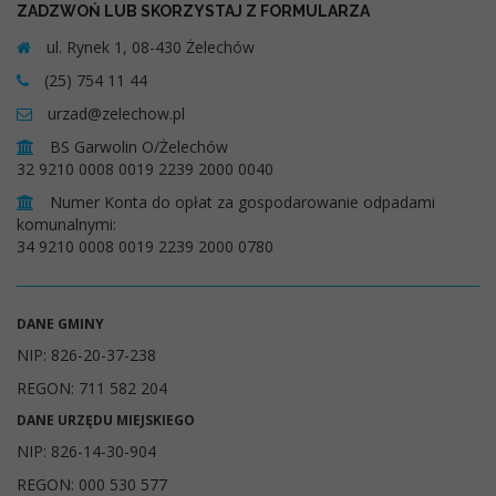
ZADZWOŃ LUB SKORZYSTAJ Z FORMULARZA
ul. Rynek 1, 08-430 Żelechów
(25) 754 11 44
urzad@zelechow.pl
BS Garwolin O/Żelechów
32 9210 0008 0019 2239 2000 0040
Numer Konta do opłat za gospodarowanie odpadami
komunalnymi:
34 9210 0008 0019 2239 2000 0780
DANE GMINY
NIP: 826-20-37-238
REGON: 711 582 204
DANE URZĘDU MIEJSKIEGO
NIP: 826-14-30-904
REGON: 000 530 577