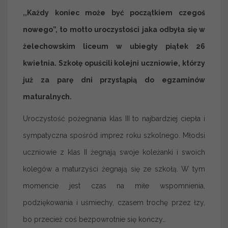
,,Każdy koniec może być początkiem czegoś
nowego”, to motto uroczystości jaka odbyła się w
żelechowskim liceum w ubiegły piątek 26
kwietnia. Szkołę opuścili kolejni uczniowie, którzy
już za parę dni przystąpią do egzaminów
maturalnych.
Uroczystość pożegnania klas III to najbardziej ciepła i
sympatyczna spośród imprez roku szkolnego. Młodsi
uczniowie z klas II żegnają swoje koleżanki i swoich
kolegów a maturzyści żegnają się ze szkołą. W tym
momencie jest czas na miłe wspomnienia,
podziękowania i uśmiechy, czasem trochę przez łzy,
bo przecież coś bezpowrotnie się kończy…