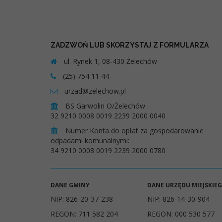
ZADZWOŃ LUB SKORZYSTAJ Z FORMULARZA
ul. Rynek 1, 08-430 Żelechów
(25) 754 11 44
urzad@zelechow.pl
BS Garwolin O/Żelechów
32 9210 0008 0019 2239 2000 0040
Numer Konta do opłat za gospodarowanie
odpadami komunalnymi:
34 9210 0008 0019 2239 2000 0780
DANE GMINY
DANE URZĘDU MIEJSKIE
NIP: 826-20-37-238
NIP: 826-14-30-904
REGON: 711 582 204
REGON: 000 530 577