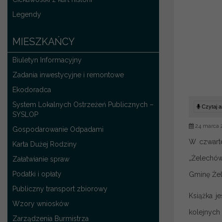
Legendy
MIESZKAŃCY
Biuletyn Informacyjny
Zadania inwestycyjne i remontowe
Ekodoradca
System Lokalnych Ostrzeżeń Publicznych –
Czytaj ar
SYSLOP
24 marca 
Gospodarowanie Odpadami
W czwarte
Karta Dużej Rodziny
„Żelechów 
Załatwianie spraw
Podatki i opłaty
Gminę Żel
Publiczny transport zbiorowy
Książka j
Wzory wniosków
kolejnych
Zarządzenia Burmistrza