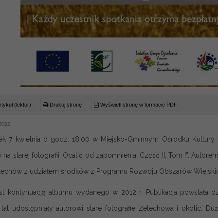
tykuł (lektor)
Drukuj stronę
Wyświetl stronę w formacie PDF
2022
k 7 kwietnia o godz. 18.00 w Miejsko-Gminnym Ośrodku Kultury 
na starej fotografii. Ocalić od zapomnienia. Część II, Tom I”. Autor
echów z udziałem środków z Programu Rozwoju Obszarów Wiejskich
est kontynuacją albumu wydanego w 2012 r. Publikacja powstała dzię
 lat udostępniały autorowi stare fotografie Żelechowa i okolic. 