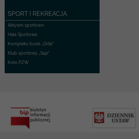
SPORT I REKREACJA
Aktywni sportowo
Hala Sportowa
Kompleks boisk „Orlik”
Klub sportowy „Sęp”
Koło PZW