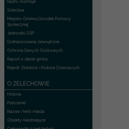
Radni i Komisje
Sołectwa
Miejsko-GminnyOśrodek Pomocy
Społecznej
Jednostki OSP
Dofinansowania zewnętrzne
Ochrona Danych Osobowych
Raport o stanie gminy
Rejestr Żłobków i Klubów Dziecięcych
O ŻELECHOWIE
Historia
Położenie
Nazwa i herb miasta
Obiekty nieistniejące
Ciekawostki z kart historii