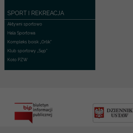
SPORT I REKREACJA
Aktywni sportowo
Hala Sportowa
Kompleks boisk „Orlik”
Klub sportowy „Sęp”
Koło PZW