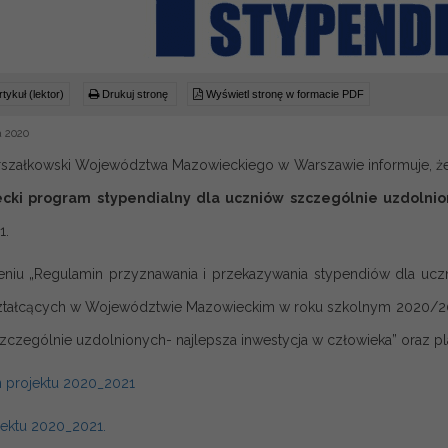
tykuł (lektor)
Drukuj stronę
Wyświetl stronę w formacie PDF
a 2020
szałkowski Województwa Mazowieckiego w Warszawie informuje, ż
cki program stypendialny dla uczniów szczególnie uzdolnio
1.
niu „Regulamin przyznawania i przekazywania stypendiów dla uczn
tałcących w Województwie Mazowieckim w roku szkolnym 2020/202
zczególnie uzdolnionych- najlepsza inwestycja w człowieka” oraz pla
 projektu 2020_2021
jektu 2020_2021.