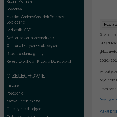
Radni i Komisje
Sołectwa
Miejsko-GminnyOśrodek Pomocy
Społecznej
Czytaj ar
Jednostki OSP
28 sierpni
Dofinansowania zewnętrzne
Urząd Mar
Ochrona Danych Osobowych
„Mazowie
Raport o stanie gminy
2020/202
Rejestr Żłobków i Klubów Dziecięcych
W załącze
O ŻELECHOWIE
ogólnoksz
Historia
uczniów s
Położenie
Regulamin
Nazwa i herb miasta
Obiekty nieistniejące
Plakat pro
Ciekawostki z kart historii