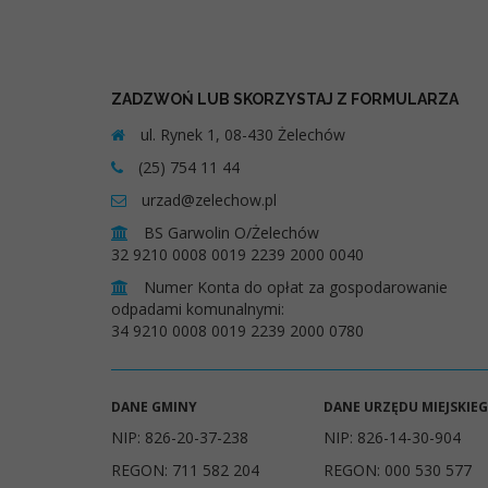
ZADZWOŃ LUB SKORZYSTAJ Z FORMULARZA
ul. Rynek 1, 08-430 Żelechów
(25) 754 11 44
urzad@zelechow.pl
BS Garwolin O/Żelechów
32 9210 0008 0019 2239 2000 0040
Numer Konta do opłat za gospodarowanie
odpadami komunalnymi:
34 9210 0008 0019 2239 2000 0780
DANE GMINY
DANE URZĘDU MIEJSKIE
NIP: 826-20-37-238
NIP: 826-14-30-904
REGON: 711 582 204
REGON: 000 530 577