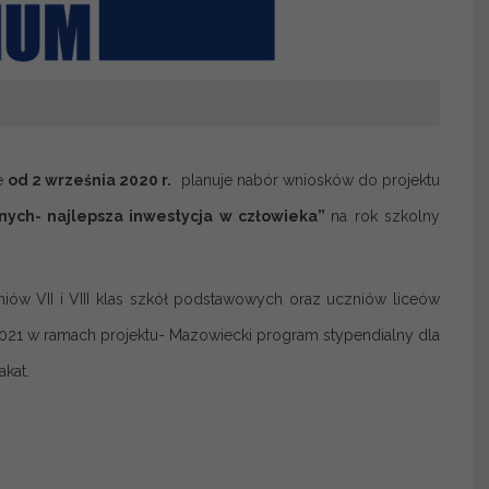
e
od 2 września 2020 r.
planuje nabór wniosków do projektu
nych- najlepsza inwestycja w człowieka”
na rok szkolny
iów VII i VIII klas szkół podstawowych oraz uczniów liceów
1 w ramach projektu- Mazowiecki program stypendialny dla
kat.