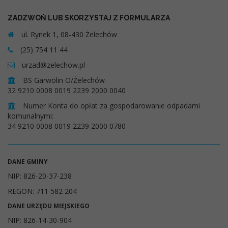
ZADZWOŃ LUB SKORZYSTAJ Z FORMULARZA
ul. Rynek 1, 08-430 Żelechów
(25) 754 11 44
urzad@zelechow.pl
BS Garwolin O/Żelechów
32 9210 0008 0019 2239 2000 0040
Numer Konta do opłat za gospodarowanie odpadami
komunalnymi:
34 9210 0008 0019 2239 2000 0780
DANE GMINY
NIP: 826-20-37-238
REGON: 711 582 204
DANE URZĘDU MIEJSKIEGO
NIP: 826-14-30-904