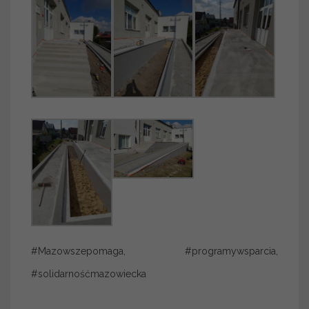
#Mazowszepomaga, #programywsparcia,
#solidarnośćmazowiecka