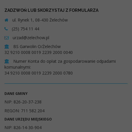
ZADZWOŃ LUB SKORZYSTAJ Z FORMULARZA
ul. Rynek 1, 08-430 Żelechów
(25) 754 11 44
urzad@zelechow.pl
BS Garwolin O/Żelechów
32 9210 0008 0019 2239 2000 0040
Numer Konta do opłat za gospodarowanie odpadami
komunalnymi:
34 9210 0008 0019 2239 2000 0780
DANE GMINY
NIP: 826-20-37-238
REGON: 711 582 204
DANE URZĘDU MIEJSKIEGO
NIP: 826-14-30-904