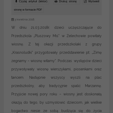
Czytaj artykuł (lektor)
Drukuj stronę
Wyświetl
stronę w formacie PDF
3 kwietnia 2018
W dniu 21.03.2018r. dzieci uczęszczające do
Przedszkola „Pluszowy Miś” w Żelechowie powitały
wiosnę. Z tej okazji przedszkolaki z grupy
„Krasnoludki” przygotowały przedstawienie pt: „Zimę
żegnamy – wiosnę witamy”. Podczas występów dzieci
przywoływały wiosnę wierszykami, piosenkami oraz
tańcem. Następnie wszyscy wyszli na plac
przedszkolny, aby tradycyjnie spalić Marzannę.
Przyjście nowej pory roku – wiosny jest doskonałą
okazją do tego, by uzmysłowić dzieciom, jak wielkie
bogactwo niesie ze sobą budząca się do życia