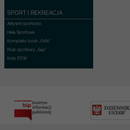
SPORT I REKREACJA
Aktywni sportowo
Hala Sportowa
Kompleks boisk „Orlik”
Klub sportowy „Sęp”
Koło PZW