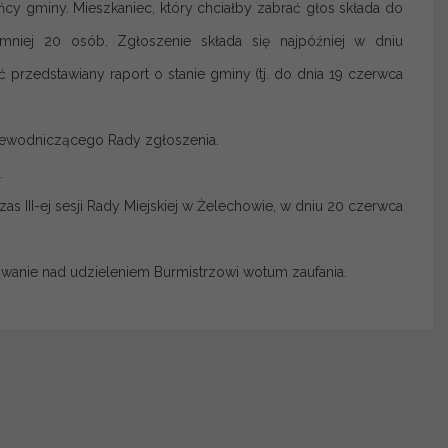
y gminy. Mieszkaniec, który chciałby zabrać głos składa do
niej 20 osób. Zgłoszenie składa się najpóźniej w dniu
 przedstawiany raport o stanie gminy (tj. do dnia 19 czerwca
zewodniczącego Rady zgłoszenia.
.
 III-ej sesji Rady Miejskiej w Żelechowie, w dniu 20 czerwca
wanie nad udzieleniem Burmistrzowi wotum zaufania.