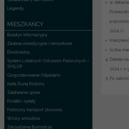
w debacie
Legendy
Przewodn
poprzedza
MIESZKAŃCY
2024 r.).
Biuletyn Informacyjny
mieszkańc
Zadania inwestycyjne i remontowe
liczba mi
Ekodoradca
Debata na
System Lokalnych Ostrzeżeń Publicznych –
SYSLOP
2024 r. o
Gospodarowanie Odpadami
Po zakońc
Karta Dużej Rodziny
Załatwianie spraw
Podatki i opłaty
Publiczny transport zbiorowy
Wzory wniosków
Zarządzenia Burmistrza