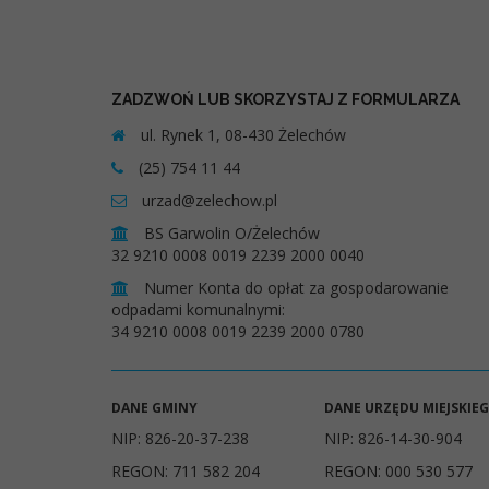
ZADZWOŃ LUB SKORZYSTAJ Z FORMULARZA
ul. Rynek 1, 08-430 Żelechów
(25) 754 11 44
urzad@zelechow.pl
BS Garwolin O/Żelechów
32 9210 0008 0019 2239 2000 0040
Numer Konta do opłat za gospodarowanie
odpadami komunalnymi:
34 9210 0008 0019 2239 2000 0780
DANE GMINY
DANE URZĘDU MIEJSKIE
NIP: 826-20-37-238
NIP: 826-14-30-904
REGON: 711 582 204
REGON: 000 530 577