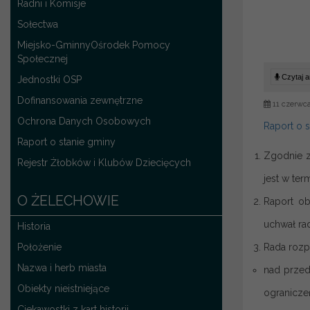
Radni i Komisje
Sołectwa
Miejsko-GminnyOśrodek Pomocy
Społecznej
Czytaj ar
Jednostki OSP
Dofinansowania zewnętrzne
11 czerwc
Ochrona Danych Osobowych
Raport o 
Raport o stanie gminy
Zgodnie z
Rejestr Żłobków i Klubów Dziecięcych
jest w ter
O ŻELECHOWIE
Raport ob
uchwał ra
Historia
Położenie
Rada rozpa
Nazwa i herb miasta
nad przed
Obiekty nieistniejące
ogranicze
Ciekawostki z kart historii