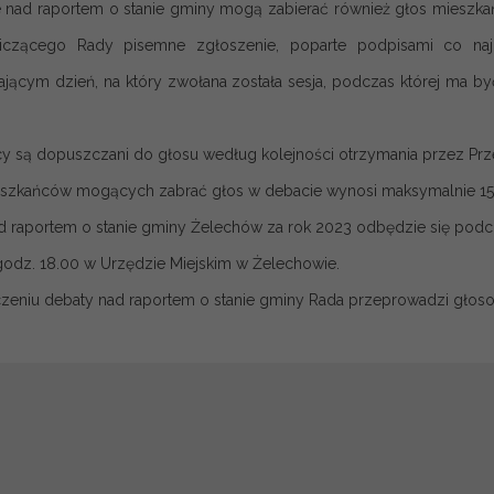
 nad raportem o stanie gminy mogą zabierać również głos mieszkańc
iczącego Rady pisemne zgłoszenie, poparte podpisami co najm
jącym dzień, na który zwołana została sesja, podczas której ma być
y są dopuszczani do głosu według kolejności otrzymania przez Pr
eszkańców mogących zabrać głos w debacie wynosi maksymalnie 15
d raportem o stanie gminy Żelechów za rok 2023 odbędzie się podczas
 godz. 18.00 w Urzędzie Miejskim w Żelechowie.
zeniu debaty nad raportem o stanie gminy Rada przeprowadzi głoso