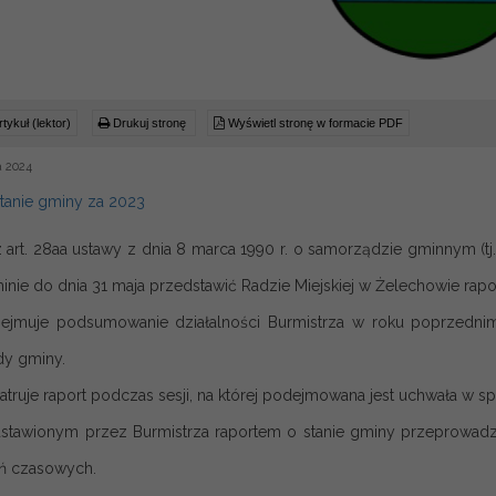
tykuł (lektor)
Drukuj stronę
Wyświetl stronę w formacie PDF
a 2024
stanie gminy za 2023
 art. 28aa ustawy z dnia 8 marca 1990 r. o samorządzie gminnym (tj
minie do dnia 31 maja przedstawić Radzie Miejskiej w Żelechowie rapo
ejmuje podsumowanie działalności Burmistrza w roku poprzednim, 
dy gminy.
truje raport podczas sesji, na której podejmowana jest uchwała w sp
stawionym przez Burmistrza raportem o stanie gminy przeprowadza s
ń czasowych.