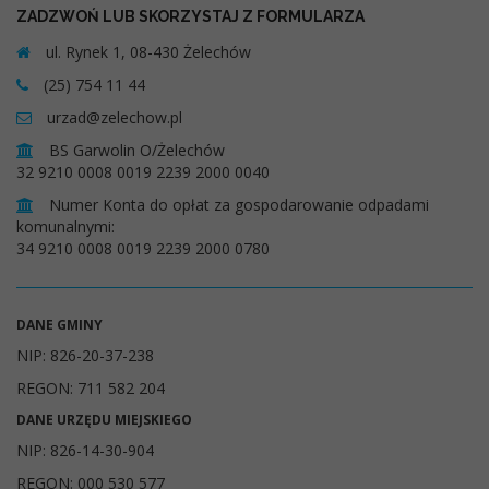
ZADZWOŃ LUB SKORZYSTAJ Z FORMULARZA
ul. Rynek 1, 08-430 Żelechów
(25) 754 11 44
urzad@zelechow.pl
BS Garwolin O/Żelechów
32 9210 0008 0019 2239 2000 0040
Numer Konta do opłat za gospodarowanie odpadami
komunalnymi:
34 9210 0008 0019 2239 2000 0780
DANE GMINY
NIP: 826-20-37-238
REGON: 711 582 204
DANE URZĘDU MIEJSKIEGO
NIP: 826-14-30-904
REGON: 000 530 577