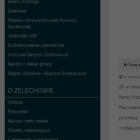
Radni i Komisje
Sołectwa
Miejsko-GminnyOśrodek Pomocy
Społecznej
Jednostki OSP
Dofinansowania zewnętrzne
Ochrona Danych Osobowych
Raport o stanie gminy
Czytaj ar
Rejestr Żłobków i Klubów Dziecięcych
20 wrześni
18 wrześn
O ŻELECHOWIE
Nowy Kębł
Historia
Planowani
Położenie
promesę z
Nazwa i herb miasta
została po
Obiekty nieistniejące
Ciekawostki z kart historii