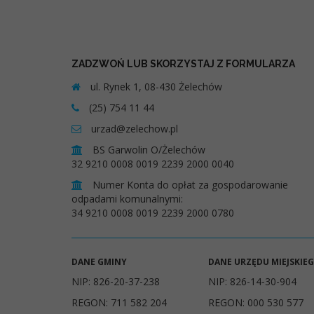
ZADZWOŃ LUB SKORZYSTAJ Z FORMULARZA
ul. Rynek 1, 08-430 Żelechów
(25) 754 11 44
urzad@zelechow.pl
BS Garwolin O/Żelechów
32 9210 0008 0019 2239 2000 0040
Numer Konta do opłat za gospodarowanie
odpadami komunalnymi:
34 9210 0008 0019 2239 2000 0780
DANE GMINY
DANE URZĘDU MIEJSKIE
NIP: 826-20-37-238
NIP: 826-14-30-904
REGON: 711 582 204
REGON: 000 530 577