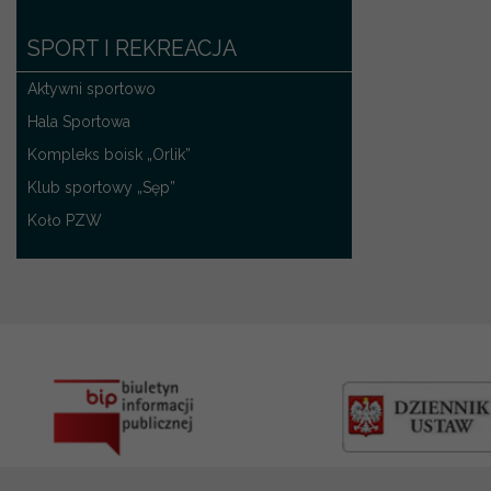
SPORT I REKREACJA
Aktywni sportowo
Hala Sportowa
Kompleks boisk „Orlik”
Klub sportowy „Sęp”
Koło PZW