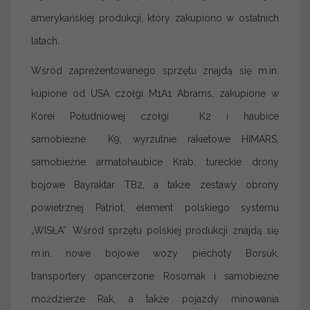
amerykańskiej produkcji, który zakupiono w ostatnich
latach.
Wśród zaprezentowanego sprzętu znajdą się m.in.
kupione od USA czołgi M1A1 Abrams, zakupione w
Korei Południowej czołgi K2 i haubice
samobieżne K9, wyrzutnie rakietowe HIMARS,
samobieżne armatohaubice Krab, tureckie drony
bojowe Bayraktar TB2, a także zestawy obrony
powietrznej Patriot, element polskiego systemu
„WISŁA”. Wśród sprzętu polskiej produkcji znajdą się
m.in. nowe bojowe wozy piechoty Borsuk,
transportery opancerzone Rosomak i samobieżne
moździerze Rak, a także pojazdy minowania