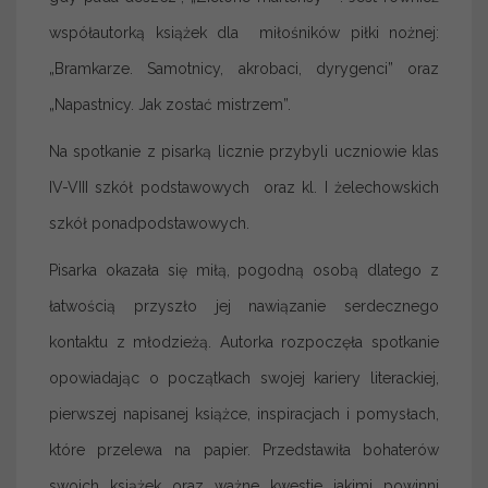
współautorką książek dla miłośników piłki nożnej:
„Bramkarze. Samotnicy, akrobaci, dyrygenci” oraz
„Napastnicy. Jak zostać mistrzem”.
Na spotkanie z pisarką licznie przybyli uczniowie klas
IV-VIII szkół podstawowych oraz kl. I żelechowskich
szkół ponadpodstawowych.
Pisarka okazała się miłą, pogodną osobą dlatego z
łatwością przyszło jej nawiązanie serdecznego
kontaktu z młodzieżą. Autorka rozpoczęła spotkanie
opowiadając o początkach swojej kariery literackiej,
pierwszej napisanej książce, inspiracjach i pomysłach,
które przelewa na papier. Przedstawiła bohaterów
swoich książek oraz ważne kwestie jakimi powinni