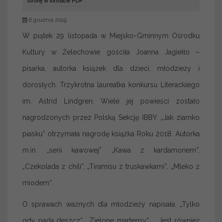
stronę w formacie PDF
6 grudnia 2019
W piątek 29 listopada w Miejsko-Gminnym Ośrodku
Kultury w Żelechowie gościła Joanna Jagiełło –
pisarka, autorka książek dla dzieci, młodzieży i
dorosłych. Trzykrotna laureatka konkursu Literackiego
im. Astrid Lindgren. Wiele jej powieści zostało
nagrodzonych przez Polską Sekcję IBBY. „Jak ziarnko
piasku” otrzymała nagrodę książka Roku 2018. Autorka
m.in. „serii kawowej” „Kawa z kardamonem”,
„Czekolada z chili”, „Tiramisu z truskawkami”, „Mleko z
miodem”.
O sprawach ważnych dla młodzieży napisała: „Tylko
gdy pada deszcz”, „Zielone martensy” . Jest również