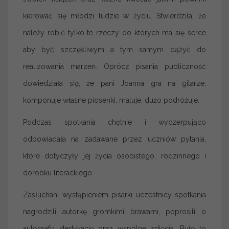
kierować się młodzi ludzie w życiu. Stwierdziła, że
należy robić tylko te rzeczy do których ma się serce
aby być szczęśliwym a tym samym dążyć do
realizowania marzeń. Oprócz pisania publiczność
dowiedziała się, że pani Joanna gra na gitarze,
komponuje własne piosenki, maluje, dużo podróżuje.
Podczas spotkania chętnie i wyczerpująco
odpowiadała na zadawane przez uczniów pytania,
które dotyczyły jej życia osobistego, rodzinnego i
dorobku literackiego.
Zasłuchani wystąpieniem pisarki uczestnicy spotkania
nagrodzili autorkę gromkimi brawami, poprosili o
autografy, dedykację oraz wspólne zdjęcia. Było to