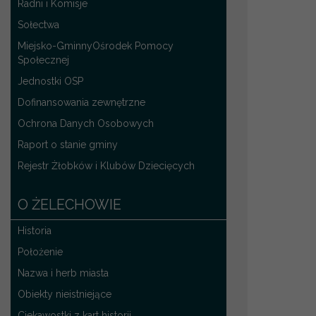
Radni i Komisje
Sołectwa
Miejsko-GminnyOśrodek Pomocy
Społecznej
Jednostki OSP
Dofinansowania zewnętrzne
Ochrona Danych Osobowych
Raport o stanie gminy
Rejestr Żłobków i Klubów Dziecięcych
O ŻELECHOWIE
Historia
Położenie
Nazwa i herb miasta
Obiekty nieistniejące
Ciekawostki z kart historii