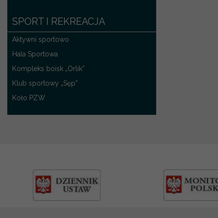
SPORT I REKREACJA
Aktywni sportowo
Hala Sportowa
Kompleks boisk „Orlik”
Klub sportowy „Sęp”
Koło PZW