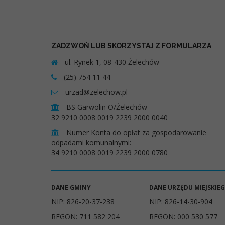
ZADZWOŃ LUB SKORZYSTAJ Z FORMULARZA
ul. Rynek 1, 08-430 Żelechów
(25) 754 11 44
urzad@zelechow.pl
BS Garwolin O/Żelechów
32 9210 0008 0019 2239 2000 0040
Numer Konta do opłat za gospodarowanie
odpadami komunalnymi:
34 9210 0008 0019 2239 2000 0780
DANE GMINY
DANE URZĘDU MIEJSKIE
NIP: 826-20-37-238
NIP: 826-14-30-904
REGON: 711 582 204
REGON: 000 530 577