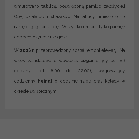
wmurowano
tablicę
, poświęconą pamięci założycieli
OSP, działaczy i strażaków. Na tablicy umieszczono
następującą sentencję: „Wszystko umiera, tylko pamięć
dobrych czynów nie ginie”.
W
2006 r.
przeprowadzony został remont elewacji. Na
wieży zainstalowano wówczas
zegar
bijący co pół
godziny (od 6.00 do 22.00), wygrywający
codzienny
hejnał
o godzinie 12.00 oraz kolędy w
okresie świątecznym.