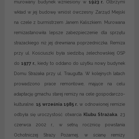
murowany budynek wzniesiony w
1923 r.
Olbrzymi
wkład w jej budowę wniósł ówczesny Zarząd Miejski
na czele z burmistrzem Janem Kaliszkiem. Murowana
remizastanowiła lepsze zabezpieczenie dla sprzętu
strażackiego niż jej drewniana poprzedniczka. Remiza
przy ul. Kościuszki była siedzibą żelechowskiej OSP
do
1977 r.
,
kiedy to oddano do użytku nowy budynek
Domu Strażaka przy ul. Traugutta. W kolejnych latach
prowadzono prace remontowe, mające na celu
adaptację gmachu starej remizy na cele gospodarczo-
kulturalne.
15 września 1985 r.
w odnowionej remizie
odbyła się uroczystość otwarcia
Klubu Strażaka
. 23
czerwca 2002 r., w setną rocznicę powstania
Ochotniczej Straży Pożarnej, w ścianę remizy