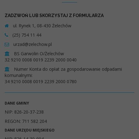
ZADZWOŃ LUB SKORZYSTAJ Z FORMULARZA
ul. Rynek 1, 08-430 Żelechów
(25) 754 11 44
urzad@zelechow.pl
BS Garwolin O/Żelechów
32 9210 0008 0019 2239 2000 0040
Numer Konta do opłat za gospodarowanie odpadami
komunalnymi:
34 9210 0008 0019 2239 2000 0780
DANE GMINY
NIP: 826-20-37-238
REGON: 711 582 204
DANE URZĘDU MIEJSKIEGO
NIP: 826-14-30-904