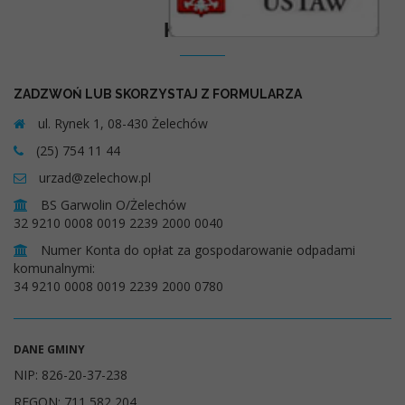
Kontakt
ZADZWOŃ LUB SKORZYSTAJ Z FORMULARZA
ul. Rynek 1, 08-430 Żelechów
(25) 754 11 44
urzad@zelechow.pl
BS Garwolin O/Żelechów
32 9210 0008 0019 2239 2000 0040
Numer Konta do opłat za gospodarowanie odpadami
komunalnymi:
34 9210 0008 0019 2239 2000 0780
DANE GMINY
NIP: 826-20-37-238
REGON: 711 582 204