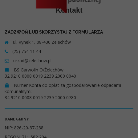
Kontakt
ZADZWOŃ LUB SKORZYSTAJ Z FORMULARZA
ul. Rynek 1, 08-430 Żelechów
(25) 754 11 44
urzad@zelechow.pl
BS Garwolin O/Żelechów
32 9210 0008 0019 2239 2000 0040
Numer Konta do opłat za gospodarowanie odpadami
komunalnymi:
34 9210 0008 0019 2239 2000 0780
DANE GMINY
NIP: 826-20-37-238
REGON: 711 582 204