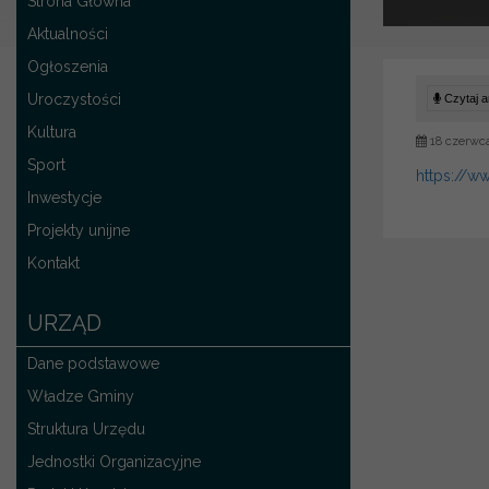
Strona Główna
Aktualności
Ogłoszenia
Uroczystości
Czytaj ar
Kultura
18 czerwc
Sport
https://
Inwestycje
Projekty unijne
Kontakt
URZĄD
Dane podstawowe
Władze Gminy
Struktura Urzędu
Jednostki Organizacyjne