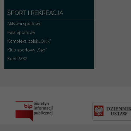
SPORT I REKREACJA
Aktywni sportowo
Hala Sportowa
Kompleks boisk „Orlik”
Klub sportowy „Sęp”
Koło PZW