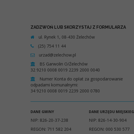
ZADZWOŃ LUB SKORZYSTAJ Z FORMULARZA
ul. Rynek 1, 08-430 Żelechów
(25) 754 11 44
urzad@zelechow.pl
BS Garwolin O/Żelechów
32 9210 0008 0019 2239 2000 0040
Numer Konta do opłat za gospodarowanie
odpadami komunalnymi:
34 9210 0008 0019 2239 2000 0780
DANE GMINY
DANE URZĘDU MIEJSKIE
NIP: 826-20-37-238
NIP: 826-14-30-904
REGON: 711 582 204
REGON: 000 530 577