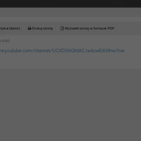
tykuł (lektor)
Drukuj stronę
Wyświetl stronę w formacie PDF
a 2020
www.youtube.com/channel/UCXDSXiQfdACJwA2wEi6XIhw/live