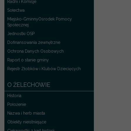
Radni i Komisje
Sołectwa
Miejsko-GminnyOśrodek Pomocy
Społecznej
Jednostki OSP
Dofinansowania zewnętrzne
Ochrona Danych Osobowych
Raport o stanie gminy
Rejestr Żłobków i Klubów Dziecięcych
O ŻELECHOWIE
Historia
Położenie
Nazwa i herb miasta
Obiekty nieistniejące
Ciekawostki z kart historii