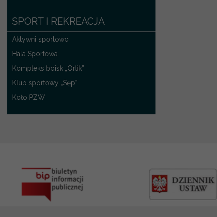
SPORT I REKREACJA
Aktywni sportowo
Hala Sportowa
Kompleks boisk „Orlik”
Klub sportowy „Sęp”
Koło PZW