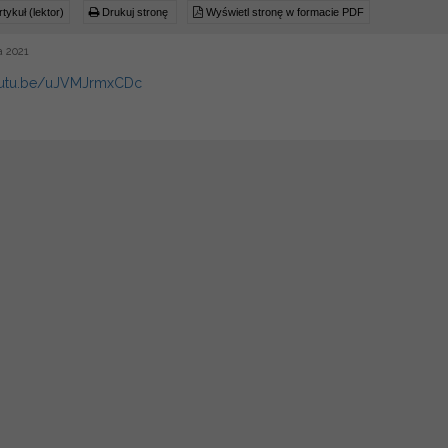
tykuł (lektor)
Drukuj stronę
Wyświetl stronę w formacie PDF
a 2021
youtu.be/uJVMJrmxCDc