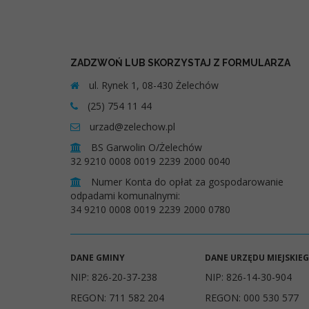
ZADZWOŃ LUB SKORZYSTAJ Z FORMULARZA
ul. Rynek 1, 08-430 Żelechów
(25) 754 11 44
urzad@zelechow.pl
BS Garwolin O/Żelechów
32 9210 0008 0019 2239 2000 0040
Numer Konta do opłat za gospodarowanie
odpadami komunalnymi:
34 9210 0008 0019 2239 2000 0780
DANE GMINY
DANE URZĘDU MIEJSKIE
NIP: 826-20-37-238
NIP: 826-14-30-904
REGON: 711 582 204
REGON: 000 530 577