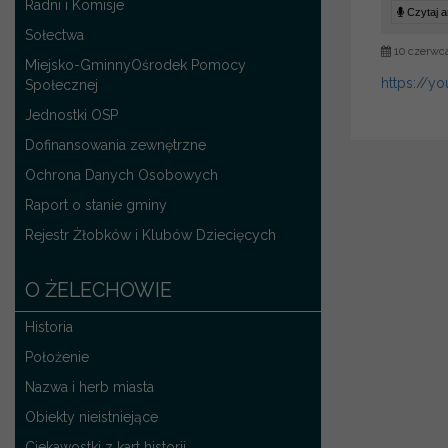
Radni i Komisje
Czytaj ar
Sołectwa
10 czerwc
Miejsko-GminnyOśrodek Pomocy
https://
Społecznej
Jednostki OSP
Dofinansowania zewnętrzne
Ochrona Danych Osobowych
Raport o stanie gminy
Rejestr Żłobków i Klubów Dziecięcych
O ŻELECHOWIE
Historia
Położenie
Nazwa i herb miasta
Obiekty nieistniejące
Ciekawostki z kart historii