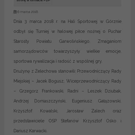
stronę w formacie PDF
6 marca 2018
Dnia 3 marca 2018 r. na Hali Sportowej w Górznie
odbył się Turniej w halowej piłce nożnej o Puchar
Starosty Powiatu Garwolińskiego. Zmaganiom
samorządowców towarzyszyły wielkie emocje,
sportowa rywalizacja i radość z wspólnej gry.
Drużynę z Żelechowa stanowili: Przewodniczący Rady
Miejskiej – Jacek Bogusz, Wiceprzewodniczący Rady
– Grzegorz Frankowski, Radni – Leszek Dziubak,
Andrzej Domaszczyński, Eugeniusz Gałązowski,
Krzysztof Kowalski, Jarosław Zalech oraz
przedstawiciele OSP Stefanów Krzysztof Ośko i
Dariusz Karwacki.