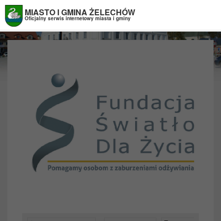
Przejdź do menu
Przejdź do stopki strony
Przejdź do głównej treści strony
MIASTO I GMINA ŻELECHÓW
Oficjalny serwis internetowy miasta i gminy