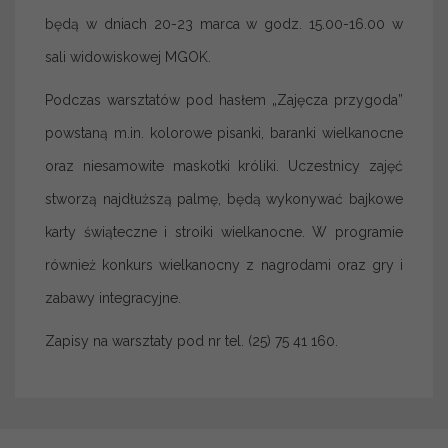
będą w dniach 20-23 marca w godz. 15.00-16.00 w
sali widowiskowej MGOK.
Podczas warsztatów pod hasłem „Zajęcza przygoda”
powstaną m.in. kolorowe pisanki, baranki wielkanocne
oraz niesamowite maskotki króliki. Uczestnicy zajęć
stworzą najdłuższą palmę, będą wykonywać bajkowe
karty świąteczne i stroiki wielkanocne. W programie
również konkurs wielkanocny z nagrodami oraz gry i
zabawy integracyjne.
Zapisy na warsztaty pod nr tel. (25) 75 41 160.