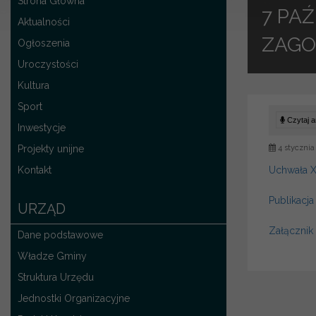
Strona Główna
7 PA
Aktualności
ZAGO
Ogłoszenia
Uroczystości
Kultura
Sport
Czytaj ar
Inwestycje
Projekty unijne
4 stycznia
Kontakt
Uchwała X
Publikacj
URZĄD
Załącznik
Dane podstawowe
Władze Gminy
Struktura Urzędu
Jednostki Organizacyjne