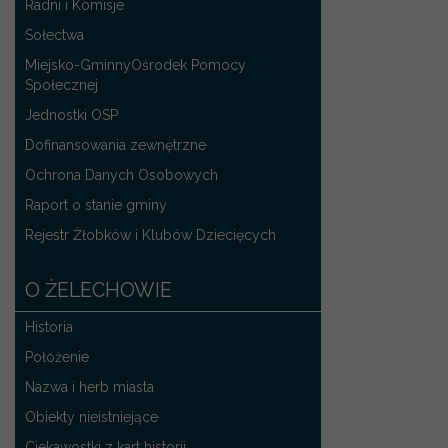
Radni i Komisje
Sołectwa
Miejsko-GminnyOśrodek Pomocy
Społecznej
Jednostki OSP
Dofinansowania zewnętrzne
Ochrona Danych Osobowych
Raport o stanie gminy
Rejestr Żłobków i Klubów Dziecięcych
O ŻELECHOWIE
Historia
Położenie
Nazwa i herb miasta
Obiekty nieistniejące
Ciekawostki z kart historii