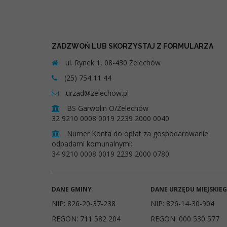
ZADZWOŃ LUB SKORZYSTAJ Z FORMULARZA
ul. Rynek 1, 08-430 Żelechów
(25) 754 11 44
urzad@zelechow.pl
BS Garwolin O/Żelechów
32 9210 0008 0019 2239 2000 0040
Numer Konta do opłat za gospodarowanie
odpadami komunalnymi:
34 9210 0008 0019 2239 2000 0780
DANE GMINY
DANE URZĘDU MIEJSKIE
NIP: 826-20-37-238
NIP: 826-14-30-904
REGON: 711 582 204
REGON: 000 530 577