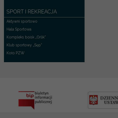
SPORT I REKREACJA
Aktywni sportowo
Hala Sportowa
Kompleks boisk „Orlik”
Klub sportowy „Sęp”
Koło PZW