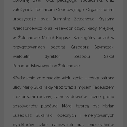
obronnej 1939 roku, pedagoga, społecznika oraz
założyciela Technikum Geodezyjnego. Organizatorami
uroczystości była Burmistrz Żelechowa Krystyna
Wieczorkiewicz oraz Przewodniczący Rady Miejskiej
w Żelechowie Michał Bogusz. Szczególny udział w
przygotowaniach odegrał Grzegorz Szymczak,
wieloletni dyrektor Zespołu Szkół
Ponadpodstawowych w Żelechowie.
Wydarzenie zgromadziło wielu gości – córkę patrona
ulicy Marię Buksińską-Mróz wraz z mężem Tadeuszem
i członkami rodziny, samorządowców, liczne grono
absolwentów placówki, której twórcą był Marian
Euzebiusz Buksiński, obecnych i emerytowanych
dyrektorów szkół, nauczycieli oraz mieszkańców,