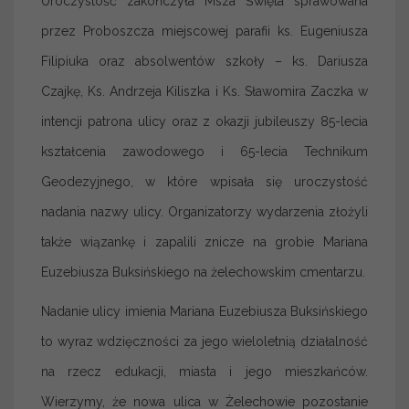
Uroczystość zakończyła Msza Święta sprawowana
przez Proboszcza miejscowej parafii ks. Eugeniusza
Filipiuka oraz absolwentów szkoły – ks. Dariusza
Czajkę, Ks. Andrzeja Kiliszka i Ks. Sławomira Zaczka w
intencji patrona ulicy oraz z okazji jubileuszy 85-lecia
kształcenia zawodowego i 65-lecia Technikum
Geodezyjnego, w które wpisała się uroczystość
nadania nazwy ulicy. Organizatorzy wydarzenia złożyli
także wiązankę i zapalili znicze na grobie Mariana
Euzebiusza Buksińskiego na żelechowskim cmentarzu.
Nadanie ulicy imienia Mariana Euzebiusza Buksińskiego
to wyraz wdzięczności za jego wieloletnią działalność
na rzecz edukacji, miasta i jego mieszkańców.
Wierzymy, że nowa ulica w Żelechowie pozostanie