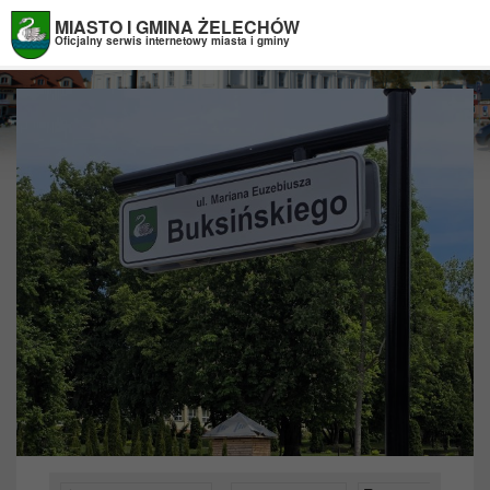
Przejdź do menu
Przejdź do stopki strony
Przejdź do głównej treści strony
MIASTO I GMINA ŻELECHÓW
Oficjalny serwis internetowy miasta i gminy