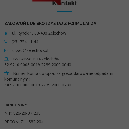
Kontakt
ZADZWOŃ LUB SKORZYSTAJ Z FORMULARZA
ul. Rynek 1, 08-430 Żelechów
(25) 754 11 44
urzad@zelechow.pl
BS Garwolin O/Żelechów
32 9210 0008 0019 2239 2000 0040
Numer Konta do opłat za gospodarowanie odpadami
komunalnymi:
34 9210 0008 0019 2239 2000 0780
DANE GMINY
NIP: 826-20-37-238
REGON: 711 582 204