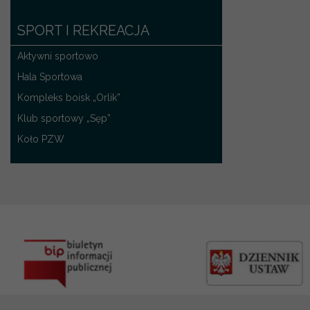
SPORT I REKREACJA
Aktywni sportowo
Hala Sportowa
Kompleks boisk „Orlik”
Klub sportowy „Sęp”
Koło PZW