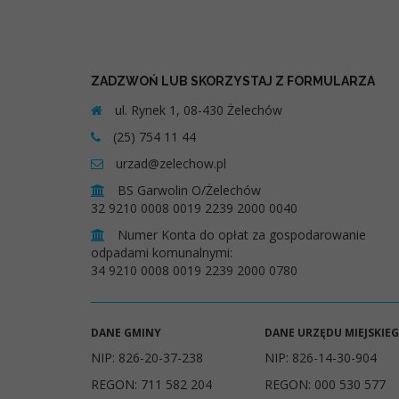
ZADZWOŃ LUB SKORZYSTAJ Z FORMULARZA
ul. Rynek 1, 08-430 Żelechów
(25) 754 11 44
urzad@zelechow.pl
BS Garwolin O/Żelechów
32 9210 0008 0019 2239 2000 0040
Numer Konta do opłat za gospodarowanie
odpadami komunalnymi:
34 9210 0008 0019 2239 2000 0780
DANE GMINY
DANE URZĘDU MIEJSKIE
NIP: 826-20-37-238
NIP: 826-14-30-904
REGON: 711 582 204
REGON: 000 530 577