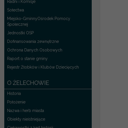
Radni i Komisje
Sołectwa
Miejsko-GminnyOśrodek Pomocy
Społecznej
Jednostki OSP
Dofinansowania zewnętrzne
Ochrona Danych Osobowych
Raport o stanie gminy
Rejestr Żłobków i Klubów Dziecięcych
O ŻELECHOWIE
Historia
Położenie
Nazwa i herb miasta
Obiekty nieistniejące
Ciekawostki z kart historii