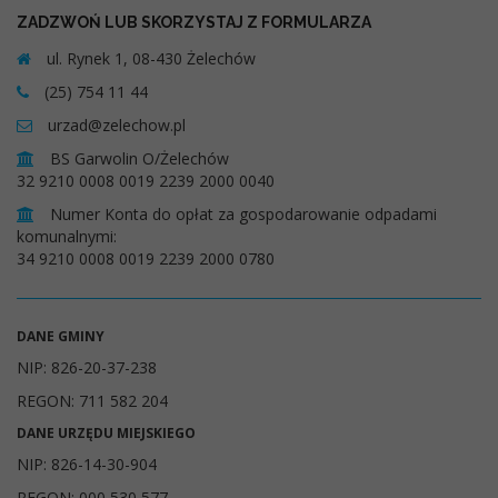
ZADZWOŃ LUB SKORZYSTAJ Z FORMULARZA
ul. Rynek 1, 08-430 Żelechów
(25) 754 11 44
urzad@zelechow.pl
BS Garwolin O/Żelechów
32 9210 0008 0019 2239 2000 0040
Numer Konta do opłat za gospodarowanie odpadami
komunalnymi:
34 9210 0008 0019 2239 2000 0780
DANE GMINY
NIP: 826-20-37-238
REGON: 711 582 204
DANE URZĘDU MIEJSKIEGO
NIP: 826-14-30-904
REGON: 000 530 577