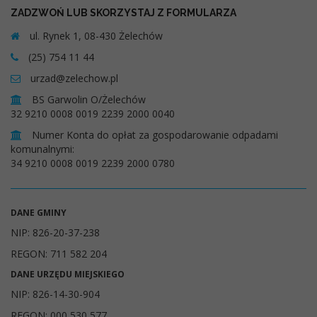
ZADZWOŃ LUB SKORZYSTAJ Z FORMULARZA
ul. Rynek 1, 08-430 Żelechów
(25) 754 11 44
urzad@zelechow.pl
BS Garwolin O/Żelechów
32 9210 0008 0019 2239 2000 0040
Numer Konta do opłat za gospodarowanie odpadami
komunalnymi:
34 9210 0008 0019 2239 2000 0780
DANE GMINY
NIP: 826-20-37-238
REGON: 711 582 204
DANE URZĘDU MIEJSKIEGO
NIP: 826-14-30-904
REGON: 000 530 577