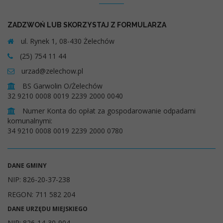
ZADZWOŃ LUB SKORZYSTAJ Z FORMULARZA
ul. Rynek 1, 08-430 Żelechów
(25) 754 11 44
urzad@zelechow.pl
BS Garwolin O/Żelechów
32 9210 0008 0019 2239 2000 0040
Numer Konta do opłat za gospodarowanie odpadami
komunalnymi:
34 9210 0008 0019 2239 2000 0780
DANE GMINY
NIP: 826-20-37-238
REGON: 711 582 204
DANE URZĘDU MIEJSKIEGO
NIP: 826-14-30-904