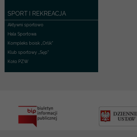
SPORT I REKREACJA
Aktywni sportowo
Hala Sportowa
Kompleks boisk „Orlik”
Klub sportowy „Sęp”
Koło PZW