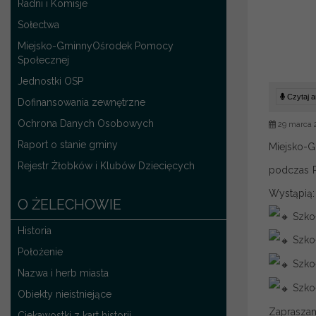
Radni i Komisje
Sołectwa
Miejsko-GminnyOśrodek Pomocy
Społecznej
Jednostki OSP
Czytaj ar
Dofinansowania zewnętrzne
Ochrona Danych Osobowych
29 marca 
Raport o stanie gminy
Miejsko-G
Rejestr Żłobków i Klubów Dziecięcych
podczas P
Wystąpią:
O ŻELECHOWIE
Szkoł
Historia
Szkoł
Położenie
Szkoł
Nazwa i herb miasta
Szkoł
Obiekty nieistniejące
Zaprasza
Ciekawostki z kart historii