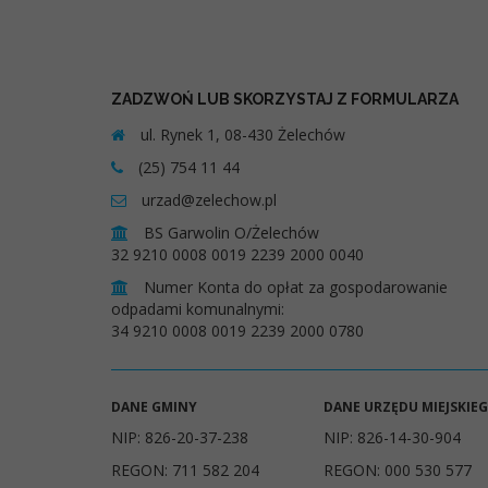
ZADZWOŃ LUB SKORZYSTAJ Z FORMULARZA
ul. Rynek 1, 08-430 Żelechów
(25) 754 11 44
urzad@zelechow.pl
BS Garwolin O/Żelechów
32 9210 0008 0019 2239 2000 0040
Numer Konta do opłat za gospodarowanie
odpadami komunalnymi:
34 9210 0008 0019 2239 2000 0780
DANE GMINY
DANE URZĘDU MIEJSKIE
NIP: 826-20-37-238
NIP: 826-14-30-904
REGON: 711 582 204
REGON: 000 530 577