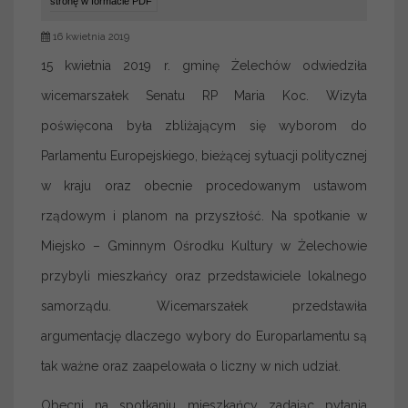
stronę w formacie PDF
16 kwietnia 2019
15 kwietnia 2019 r. gminę Żelechów odwiedziła
wicemarszałek Senatu RP Maria Koc. Wizyta
poświęcona była zbliżającym się wyborom do
Parlamentu Europejskiego, bieżącej sytuacji politycznej
w kraju oraz obecnie procedowanym ustawom
rządowym i planom na przyszłość. Na spotkanie w
Miejsko – Gminnym Ośrodku Kultury w Żelechowie
przybyli mieszkańcy oraz przedstawiciele lokalnego
samorządu. Wicemarszałek przedstawiła
argumentację dlaczego wybory do Europarlamentu są
tak ważne oraz zaapelowała o liczny w nich udział.
Obecni na spotkaniu mieszkańcy zadając pytania