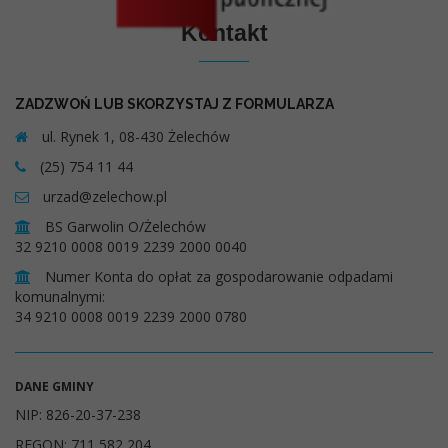
Kontakt
ZADZWOŃ LUB SKORZYSTAJ Z FORMULARZA
ul. Rynek 1, 08-430 Żelechów
(25) 754 11 44
urzad@zelechow.pl
BS Garwolin O/Żelechów
32 9210 0008 0019 2239 2000 0040
Numer Konta do opłat za gospodarowanie odpadami
komunalnymi:
34 9210 0008 0019 2239 2000 0780
DANE GMINY
NIP: 826-20-37-238
REGON: 711 582 204