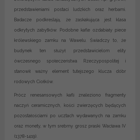
przedstawieniami postaci ludzkich oraz herbami.
Badacze podkreślają, że zaskakująca jest klasa
odkrytych zabytków. Podobne kafle ozdabiały piece
królewskiego zamku na Wawelu. Świadczy to, że
budynek ten służył przedstawicielom elity
ówczesnego społeczeństwa Rzeczypospolitej i
stanowił ważny element tutejszego klucza dóbr
rodowych Ciołków.
Prócz renesansowych kafli znaleziono fragmenty
naczyń ceramicznych, kości zwierzęcych będących
pozostałościami po ucztach wydawanych na zamku
oraz monety, w tym srebrny grosz praski Wacława IV
(1378-1419).