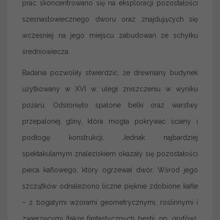
prac skoncentrowano się na eksploracji pozostałości
szesnastowiecznego dworu oraz znajdujących się
wcześniej na jego miejscu zabudowań ze schyłku
średniowiecza.
Badania pozwoliły stwierdzić, że drewniany budynek
użytkowany w XVI w. uległ zniszczeniu w wyniku
pożaru. Odsłonięto spalone belki oraz warstwy
przepalonej gliny, która mogła pokrywać ściany i
podłogę konstrukcji. Jednak najbardziej
spektakularnym znaleziskiem okazały się pozostałości
pieca kaflowego, który ogrzewał dwór. Wśród jego
szczątków odnaleziono liczne pięknie zdobione kafle
– z bogatymi wzorami geometrycznymi, roślinnymi i
zwierzęcymi (także fantastycznych bestii, np. gryfów),