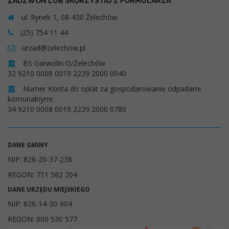
ZADZWOŃ LUB SKORZYSTAJ Z FORMULARZA
ul. Rynek 1, 08-430 Żelechów
(25) 754 11 44
urzad@zelechow.pl
BS Garwolin O/Żelechów
32 9210 0008 0019 2239 2000 0040
Numer Konta do opłat za gospodarowanie odpadami
komunalnymi:
34 9210 0008 0019 2239 2000 0780
DANE GMINY
NIP: 826-20-37-238
REGON: 711 582 204
DANE URZĘDU MIEJSKIEGO
NIP: 826-14-30-904
REGON: 000 530 577