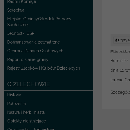
Radni i Komisje
Sołectwa
Miejsko-GminnyOśrodek Pomocy
Społecznej
Jednostki OSP
Czytaj ar
Dofinansowania zewnętrzne
Ochrona Danych Osobowych
25 paździe
Raport o stanie gminy
Burmistrz
Rejestr Żłobków i Klubów Dziecięcych
dnia 11 w
terenie G
O ŻELECHOWIE
Szczegół
Historia
Położenie
Nazwa i herb miasta
Obiekty nieistniejące
Ciekawostki z kart historii