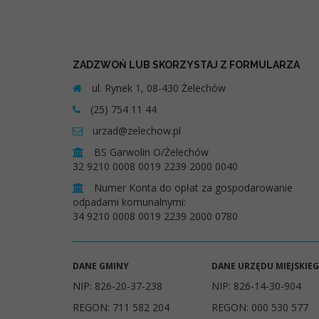
ZADZWOŃ LUB SKORZYSTAJ Z FORMULARZA
ul. Rynek 1, 08-430 Żelechów
(25) 754 11 44
urzad@zelechow.pl
BS Garwolin O/Żelechów
32 9210 0008 0019 2239 2000 0040
Numer Konta do opłat za gospodarowanie
odpadami komunalnymi:
34 9210 0008 0019 2239 2000 0780
DANE GMINY
DANE URZĘDU MIEJSKIE
NIP: 826-20-37-238
NIP: 826-14-30-904
REGON: 711 582 204
REGON: 000 530 577