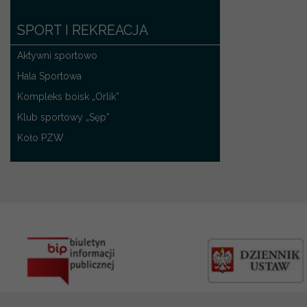
SPORT I REKREACJA
Aktywni sportowo
Hala Sportowa
Kompleks boisk „Orlik”
Klub sportowy „Sęp”
Koło PZW