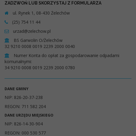
ZADZWOŃ LUB SKORZYSTAJ Z FORMULARZA
ul. Rynek 1, 08-430 Żelechów
(25) 754 11 44
urzad@zelechow.pl
BS Garwolin O/Żelechów
32 9210 0008 0019 2239 2000 0040
Numer Konta do opłat za gospodarowanie odpadami
komunalnymi:
34 9210 0008 0019 2239 2000 0780
DANE GMINY
NIP: 826-20-37-238
REGON: 711 582 204
DANE URZĘDU MIEJSKIEGO
NIP: 826-14-30-904
REGON: 000 530 577