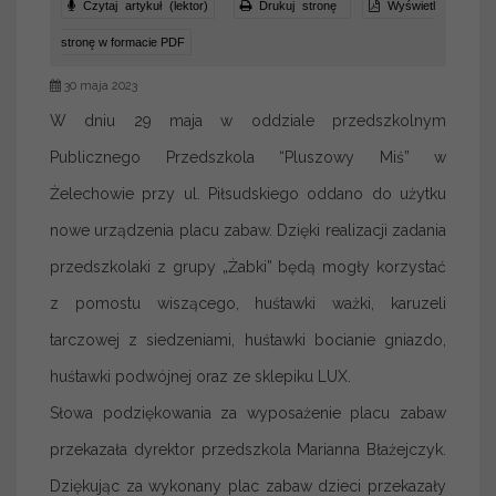
Czytaj artykuł (lektor)
Drukuj stronę
Wyświetl
stronę w formacie PDF
30 maja 2023
W dniu 29 maja w oddziale przedszkolnym
Publicznego Przedszkola “Pluszowy Miś” w
Żelechowie przy ul. Piłsudskiego oddano do użytku
nowe urządzenia placu zabaw. Dzięki realizacji zadania
przedszkolaki z grupy „Żabki” będą mogły korzystać
z pomostu wiszącego, huśtawki ważki, karuzeli
tarczowej z siedzeniami, huśtawki bocianie gniazdo,
huśtawki podwójnej oraz ze sklepiku LUX.
Słowa podziękowania za wyposażenie placu zabaw
przekazała dyrektor przedszkola Marianna Błażejczyk.
Dziękując za wykonany plac zabaw dzieci przekazały