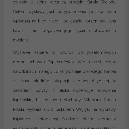
związku z setną rocznicą urodzin Karola Wojtyły.
Celem wystawy jest przypomnienie postaci, która
wpłynęła na bieg historii, pokazanie korzeni św. Jana
Pawła II oraz bogactwa jego życia, osobowości i
myślenia.
Wystawa zabiera w podróż po przełomowych
momentach życia Papieża Polaka. Widz uczestniczy w
narodzinach małego Lolka, poznaje dorosłego Karola
z czasu studiów, okupacji i pracy fizycznej w
zakładach Solvay, z bliska obserwuje powołanie
kapłańskie, biskupstwo i obchody Milenium Chrztu
Polski, wybiera się z biskupem Wojtyłą na wyprawy
kajakowe z młodzieżą. Śledząc kolejne segmenty
wystawy, wita nowego papieża na balkonie Bazyliki św.